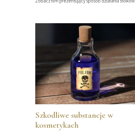
Zobacz film prezentujący sposób działania słoików
Szkodliwe substancje w
kosmetykach