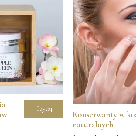
ia
Czytaj
mów
Konserwanty w ko
naturalnych