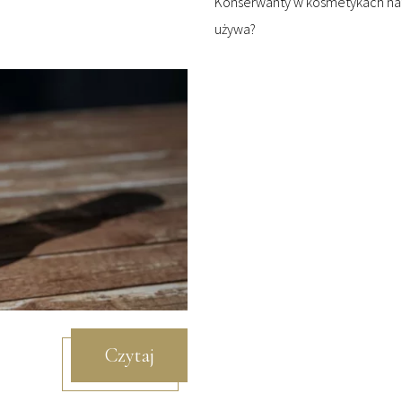
Konserwanty w kosmetykach natu
używa?
Czytaj