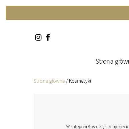
Skip to content
Strona głów
Strona główna
/
Kosmetyki
W kategorii Kosmetyki znajdzieci