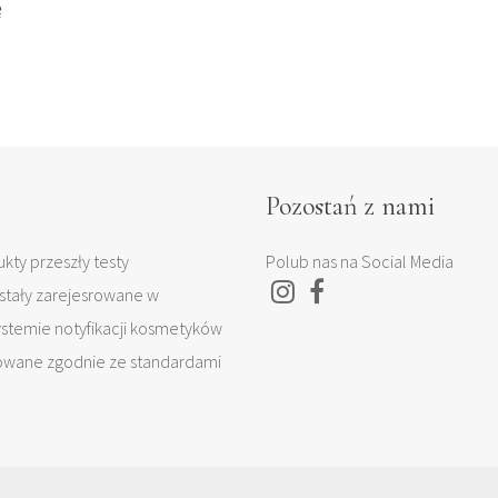
ę
Pozostań z nami
kty przeszły testy
Polub nas na Social Media
stały zarejesrowane w
temie notyfikacji kosmetyków
owane zgodnie ze standardami