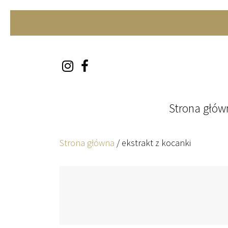
Skip to content
Strona głów
Strona główna
/
ekstrakt z kocanki