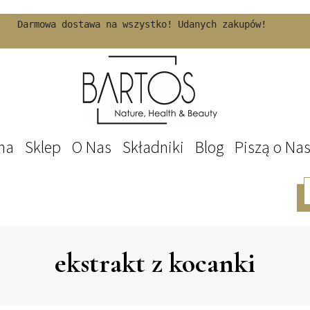
Darmowa dostawa na wszystko! Udanych zakupów!
na
Sklep
O Nas
Składniki
Blog
Piszą o Na
ekstrakt z kocanki