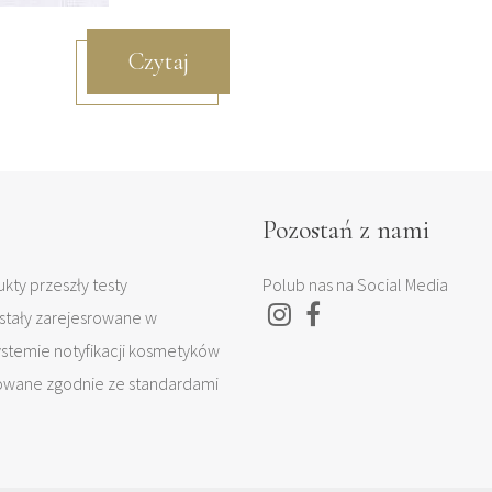
Czytaj
Pozostań z nami
kty przeszły testy
Polub nas na Social Media
stały zarejesrowane w
temie notyfikacji kosmetyków
owane zgodnie ze standardami