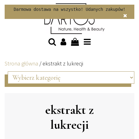
Skip to content
Darmowa dostawa na wszystko! Udanych zakupów!
Strona główna
/
ekstrakt z lukrecji
ekstrakt z
lukrecji