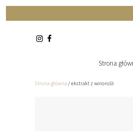
Skip to content
Strona głów
Strona główna
/
ekstrakt z winorośli