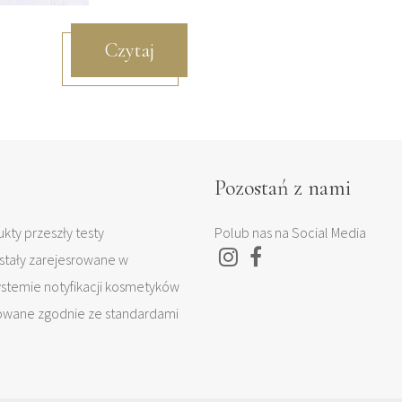
Czytaj
Pozostań z nami
kty przeszły testy
Polub nas na Social Media
stały zarejesrowane w
temie notyfikacji kosmetyków
owane zgodnie ze standardami