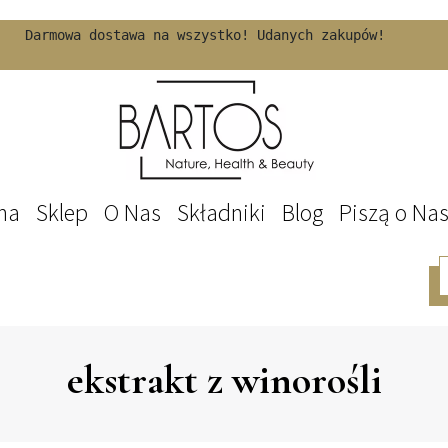
Darmowa dostawa na wszystko! Udanych zakupów!
na
Sklep
O Nas
Składniki
Blog
Piszą o Na
ekstrakt z winorośli