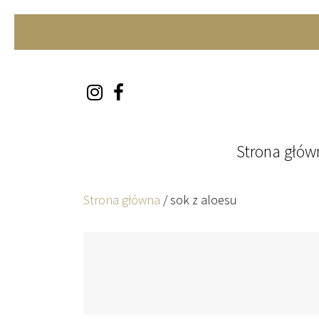
Skip to content
Strona głów
Strona główna
/
sok z aloesu