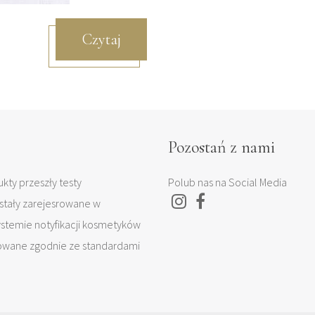
Czytaj
Pozostań z nami
kty przeszły testy
Polub nas na Social Media
stały zarejesrowane w
temie notyfikacji kosmetyków
owane zgodnie ze standardami