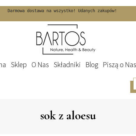
Darmowa dostawa na wszystko! Udanych zakupów!
na
Sklep
O Nas
Składniki
Blog
Piszą o Na
sok z aloesu