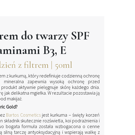
rem do twarzy SPF
taminami B3, E
ień z filtrem | 50ml
m z kurkumą, który redefiniuje codzienną ochronę
ła mineralna zapewnia wysoką ochronę przed
rodukt aktywnie pielęgnuje skórę każdego dnia.
rę jak delikatna mgiełka. W rezultacie pozostawia ją
pod makijaż.
ric Gold?
zez
Bartos Cosmetics
jest kurkuma – święty korzeń
en składnik skutecznie rozświetla, koi podrażnienia i
wo bogata formuła została wzbogacona o cenne
 silną tarczę antyoksydacyjną i wspierają walkę z