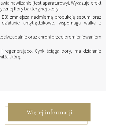
rawia nawilżanie (test aparaturowy). Wykazuje efekt
znej flory bakteryjnej skóry).
a B3) zmniejsza nadmierną produkcję sebum oraz
 działanie antytrądzikowe, wspomaga walkę z
, przeciwzapalnie oraz chroni przed promieniowaniem
o i regenerująco. Cynk ściąga pory, ma działanie
ilża skórę.
Więcej informacji
ł