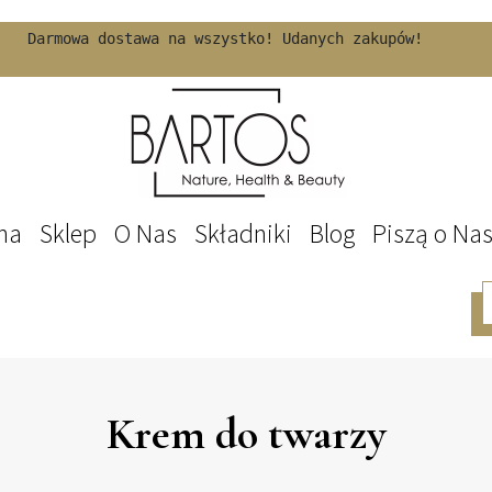
Darmowa dostawa na wszystko! Udanych zakupów!
na
Sklep
O Nas
Składniki
Blog
Piszą o Na
Krem do twarzy