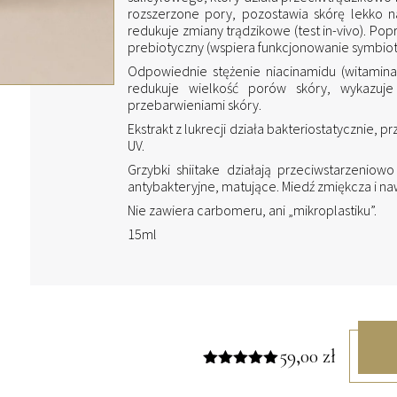
rozszerzone pory, pozostawia skórę lekko nap
redukuje zmiany trądzikowe (test in-vivo). Pop
prebiotyczny (wspiera funkcjonowanie symbiotyc
Odpowiednie stężenie niacinamidu (witamin
redukuje wielkość porów skóry, wykazuje
przebarwieniami skóry.
Ekstrakt z lukrecji działa bakteriostatycznie
UV.
Grzybki shiitake działają przeciwstarzeniow
antybakteryjne, matujące. Miedź zmiękcza i naw
Nie zawiera carbomeru, ani „mikroplastiku”.
15ml
59,00
zł
Oceniono
5.00
na 5