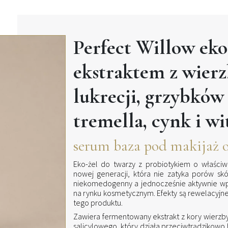
Perfect Willow eko
ekstraktem z wierz
lukrecji, grzybków 
tremella, cynk i w
serum baza pod makijaż oi
Eko-żel do twarzy z probiotykiem o właściwo
nowej generacji, która nie zatyka porów skó
niekomedogenny a jednocześnie aktywnie wpł
na rynku kosmetycznym. Efekty są rewelacyjne
tego produktu.
Zawiera fermentowany ekstrakt z kory wierzby
salicylowego, który działa przeciwtrądzikowo 