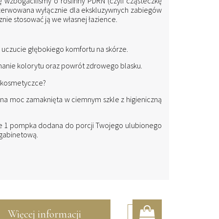
zbogaciliśmy o roślinny PDRN (czyli cząsteczkę
rezerwowana wyłącznie dla ekskluzywnych zabiegów
nie stosować ją we własnej łazience.
uczucie głębokiego komfortu na skórze.
anie kolorytu oraz powrót zdrowego blasku.
j kosmetyczce?
jna moc zamaknięta w ciemnym szkle z higieniczną
e 1 pompka dodana do porcji Twojego ulubionego
 gabinetową.
Więcej informacji