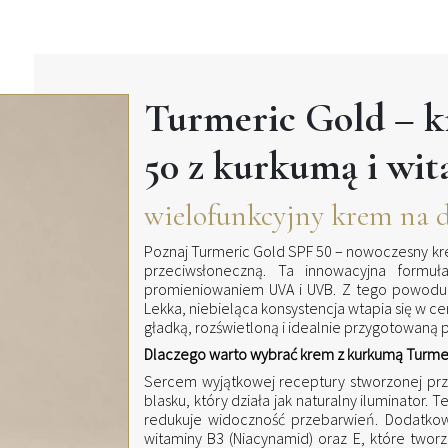
Turmeric Gold – k
50 z kurkumą i wi
wielofunkcyjny krem na dz
Poznaj Turmeric Gold SPF 50 – nowoczesny kre
przeciwsłoneczną. Ta innowacyjna formu
promieniowaniem UVA i UVB. Z tego powodu p
Lekka, niebieląca konsystencja wtapia się w ce
gładką, rozświetloną i idealnie przygotowaną 
Dlaczego warto wybrać krem z kurkumą Turme
Sercem wyjątkowej receptury stworzonej pr
blasku, który działa jak naturalny iluminator. T
redukuje widoczność przebarwień. Dodatko
witaminy B3 (Niacynamid) oraz E, które tworzą