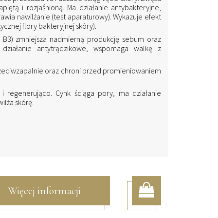
iętą i rozjaśnioną. Ma działanie antybakteryjne,
rawia nawilżanie (test aparaturowy). Wykazuje efekt
znej flory bakteryjnej skóry).
a B3) zmniejsza nadmierną produkcję sebum oraz
 działanie antytrądzikowe, wspomaga walkę z
, przeciwzapalnie oraz chroni przed promieniowaniem
o i regenerująco. Cynk ściąga pory, ma działanie
ilża skórę.
Więcej informacji