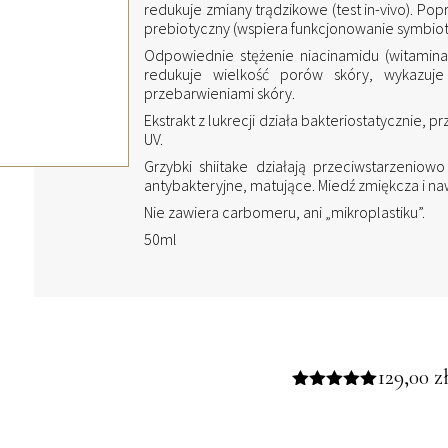
redukuje zmiany trądzikowe (test in-vivo). Pop
prebiotyczny (wspiera funkcjonowanie symbiotyc
Odpowiednie stężenie niacinamidu (witamin
redukuje wielkość porów skóry, wykazuje
przebarwieniami skóry.
Ekstrakt z lukrecji działa bakteriostatycznie
UV.
Grzybki shiitake działają przeciwstarzeniow
antybakteryjne, matujące. Miedź zmiękcza i naw
Nie zawiera carbomeru, ani „mikroplastiku”.
50ml
129,00
z
Oceniono
5.00
na 5