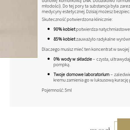
odnowę komórkową DNA. Dodatkowo formułę w
młodości). Do tej pory ta substancja była za
medycyny estetycznej. Dzisiaj możesz bezpiecz
Skuteczność potwierdzona klinicznie:
90% kobiet
potwierdza natychmiastowe 
85% kobiet
zauważyło radykalne wyrówn
Dlaczego musisz mieć ten koncentrat w swoje
0% wody w składzie
– czysta, ultrawyda
pompką.
Twoje domowe laboratorium
– zaledwi
kremu zamienia go w luksusową kurację
Pojemność: 5ml