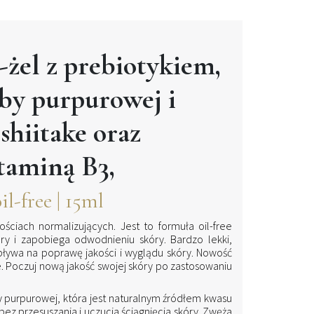
-żel z prebiotykiem,
by purpurowej i
shiitake oraz
itaminą B3,
l-free | 15ml
ściach normalizujących. Jest to formuła oil-free
ry i zapobiega odwodnieniu skóry. Bardzo lekki,
ywa na poprawę jakości i wyglądu skóry. Nowość
. Poczuj nową jakość swojej skóry po zastosowaniu
 purpurowej, która jest naturalnym źródłem kwasu
bez przesuszania i uczucia ściągnięcia skóry. Zwęża