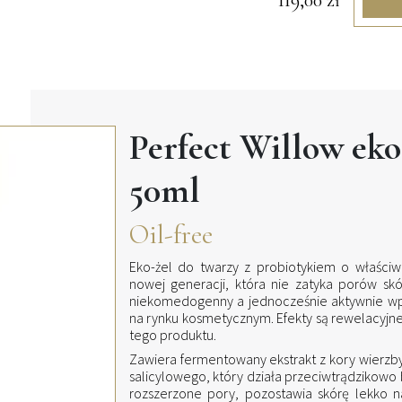
119,00
zł
Perfect Willow eko
50ml
Oil-free
Eko-żel do twarzy z probiotykiem o właściwo
nowej generacji, która nie zatyka porów skó
niekomedogenny a jednocześnie aktywnie wpł
na rynku kosmetycznym. Efekty są rewelacyjne
tego produktu.
Zawiera fermentowany ekstrakt z kory wierzby
salicylowego, który działa przeciwtrądzikowo 
rozszerzone pory, pozostawia skórę lekko nap