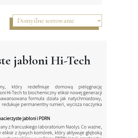
te jabłoni Hi-Tech
nny, który redefiniuje domową pielęgnację
ni Hi-Tech to biochemiczny eliksir nowej generacji
zaawansowana formuła działa jak natychmiastowy,
ie redukuje permanentny rumień, wycisza naczynka
cierzyste jabłoni i PDRN
any z francuskiego laboratorium Naolys. Co ważne,
ysty eliksir z żywych komórek, który aktywuje głęboką