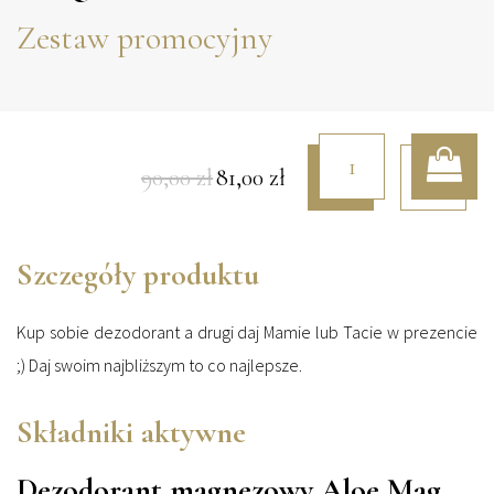
Zestaw promocyjny
90,00
zł
81,00
zł
Pierwotna
Aktualna
cena
cena
Szczegóły produktu
Kup sobie dezodorant a drugi daj Mamie lub Tacie w prezencie
wynosiła:
wynosi:
;) Daj swoim najbliższym to co najlepsze.
Składniki aktywne
90,00 zł.
81,00 zł.
Dezodorant magnezowy Aloe Mag