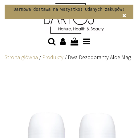
Skip to content
Darmowa dostawa na wszystko! Udanych zakupów!
Strona główna
/
Produkty
/
Dwa Dezodoranty Aloe Mag