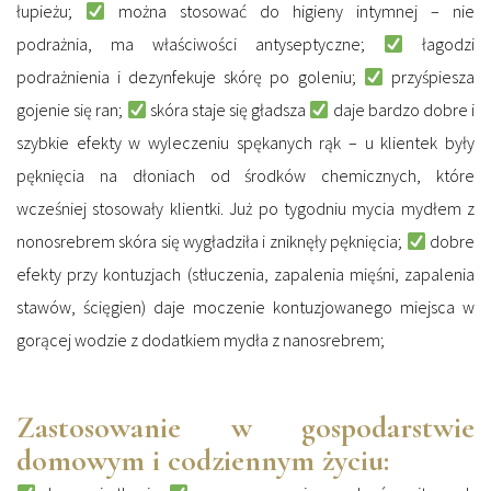
łupieżu;
można stosować do higieny intymnej – nie
podrażnia, ma właściwości antyseptyczne;
łagodzi
podrażnienia i dezynfekuje skórę po goleniu;
przyśpiesza
gojenie się ran;
skóra staje się gładsza
daje bardzo dobre i
szybkie efekty w wyleczeniu spękanych rąk – u klientek były
pęknięcia na dłoniach od środków chemicznych, które
wcześniej stosowały klientki. Już po tygodniu mycia mydłem z
nonosrebrem skóra się wygładziła i zniknęły pęknięcia;
dobre
efekty przy kontuzjach (stłuczenia, zapalenia mięśni, zapalenia
stawów, ścięgien) daje moczenie kontuzjowanego miejsca w
gorącej wodzie z dodatkiem mydła z nanosrebrem;
Zastosowanie w gospodarstwie
domowym i codziennym życiu: