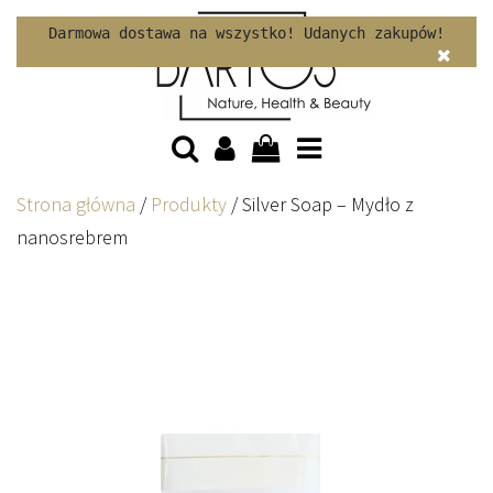
Skip to content
Darmowa dostawa na wszystko! Udanych zakupów!
Strona główna
/
Produkty
/
Silver Soap – Mydło z
nanosrebrem