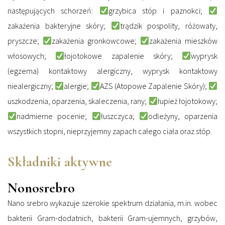
następujących schorzeń:
grzybica stóp i paznokci;
zakażenia bakteryjne skóry;
trądzik pospolity, różowaty,
pryszcze;
zakażenia gronkowcowe;
zakażenia mieszków
włosowych;
łojotokowe zapalenie skóry;
wyprysk
(egzema) kontaktowy alergiczny, wyprysk kontaktowy
niealergiczny;
alergie;
AZS (Atopowe Zapalenie Skóry);
uszkodzenia, oparzenia, skaleczenia, rany;
łupież łojotokowy;
nadmierne pocenie;
łuszczyca;
odleżyny, oparzenia
wszystkich stopni, nieprzyjemny zapach całego ciała oraz stóp.
Składniki aktywne
Nonosrebro
Nano srebro wykazuje szerokie spektrum działania, m.in. wobec
bakterii Gram-dodatnich, bakterii Gram-ujemnych, grzybów,