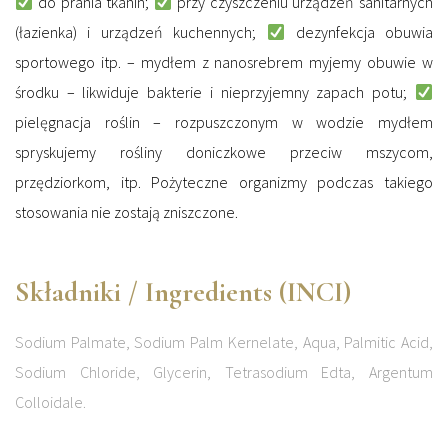
do prania tkanin;
przy czyszczeniu urządzeń sanitarnych
(łazienka) i urządzeń kuchennych;
dezynfekcja obuwia
sportowego itp. – mydłem z nanosrebrem myjemy obuwie w
środku – likwiduje bakterie i nieprzyjemny zapach potu;
pielęgnacja roślin – rozpuszczonym w wodzie mydłem
spryskujemy rośliny doniczkowe przeciw mszycom,
przędziorkom, itp. Pożyteczne organizmy podczas takiego
stosowania nie zostają zniszczone.
Składniki / Ingredients (INCI)
Sodium Palmate, Sodium Palm Kernelate, Aqua, Palmitic Acid,
Sodium Chloride, Glycerin, Tetrasodium Edta, Argentum
Colloidale.