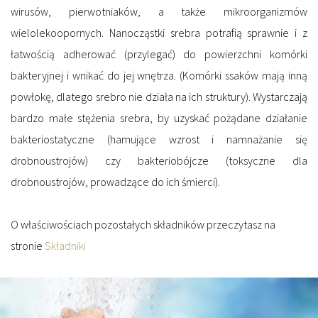
wirusów, pierwotniaków, a także mikroorganizmów
wielolekoopornych. Nanocząstki srebra potrafią sprawnie i z
łatwością adherować (przylegać) do powierzchni komórki
bakteryjnej i wnikać do jej wnętrza. (Komórki ssaków mają inną
powłokę, dlatego srebro nie działa na ich struktury). Wystarczają
bardzo małe stężenia srebra, by uzyskać pożądane działanie
bakteriostatyczne (hamujące wzrost i namnażanie się
drobnoustrojów) czy bakteriobójcze (toksyczne dla
drobnoustrojów, prowadzące do ich śmierci).
O właściwościach pozostałych składników przeczytasz na
stronie
Składniki