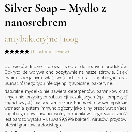
Silver Soap – Mydło z
nanosrebrem
antybakteryjne | 100g
(
1
customer review)
Oceniony
1
5.00
na 5
Od wieków ludzie stosowali srebro do różnych produktów.
na
Odkryto, że wpływa ono pozytywnie na nasze zdrowie. Dzięki
podstawie
swoim specjalnym właściwościach potrafi zapobiegać oraz
oceny
klienta
usuwać różnego typu infekcje np. grzybiczne, bakteryjne.
Naturalne mydełko nie zawiera detergentów, barwników oraz
innych niekorzystnych substancji uczulających (np. kompozycji
zapachowych), nie podrażnia skóry. Nanosrebro w swojej istocie
wzmacnia system immunologiczny jako silny przeciwutleniacz,
zapobiega powstawaniu wolnych rodników. Jego skuteczność
jest bardzo wysoka – usuwa 99,99% bakterii, wirusów, grzybów,
pleśni i gronkowca złocistego.