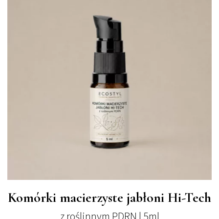
Komórki macierzyste jabłoni Hi-Tech
z roślinnym PDRN | 5ml