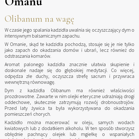
Omanu
Olibanum na wagę
W czasie jego spalania kadzidła uwalnia się oczyszczający dym o
intensywnym balsamicznym zapachu.
W Omanie, skąd te kadzidła pochodzą, stosuje się je nie tylko
jako zapach do okadzania domów i ubrań, lecz również do
odstraszania komarów.
Aromat palonego kadzidła znacznie ułatwia skupienie i
doskonale nadaje się do głębokiej medytacji. Co więcej,
odpędza złe duchy, oczyszcza strefę sacrum i przywraca
wewnętrzną równowagę.
Dym z kadzidła Olibanum ma również właściwości
prozdrowotne. Zawarte w nim olejki eteryczne udrażniają drogi
oddechowe, skutecznie zatrzymują rozwój drobnoustrojów.
Przed laty żywica ta była wykorzystywana do okadzania
pomieszczeń chorych.
Kadzidło można macerować w oleju, samych wodach
kwiatowych lub z dodatkiem alkoholu. W ten sposób stworzysz
obłędnie pachnący olejek lub mgiełkę o wspaniałych