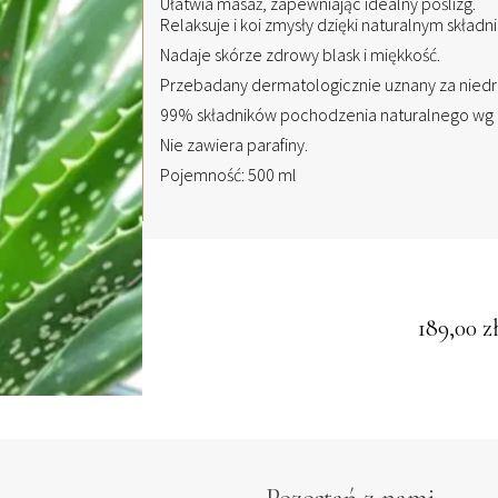
Ułatwia masaż, zapewniając idealny poślizg.
Relaksuje i koi zmysły dzięki naturalnym składn
Nadaje skórze zdrowy blask i miękkość.
Przebadany dermatologicznie uznany za niedr
99% składników pochodzenia naturalnego wg 
Nie zawiera parafiny.
Pojemność: 500 ml
189,00
z