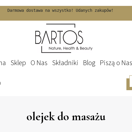
Darmowa dostawa na wszystko! Udanych zakupów!
na
Sklep
O Nas
Składniki
Blog
Piszą o Na
u
olejek do masażu