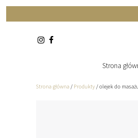
Skip to content
Strona głów
Strona główna
/
Produkty
/
olejek do masaż