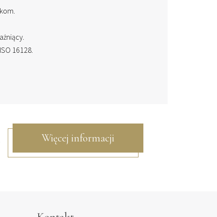
ikom.
ażniący.
ISO 16128.
Więcej informacji
ł