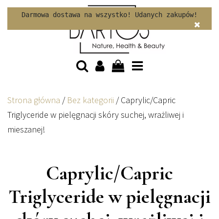
Skip to content
Darmowa dostawa na wszystko! Udanych zakupów!
Strona główna
/
Bez kategorii
/
Caprylic/Capric
Triglyceride w pielęgnacji skóry suchej, wrażliwej i
mieszanej!
Caprylic/Capric
Triglyceride w pielęgnacji