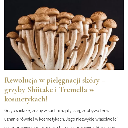
Rewolucja w pielęgnacji skóry –
grzyby Shiitake i Tremella w
kosmetykach!
Grzyb shiitake, znany w kuchni azjatyckiej, zdobywa teraz
uznanie również w kosmetykach. Jego niezwykłe właściwości
regeneracyjne sprawiają, że staje się kluczowym składnikiem