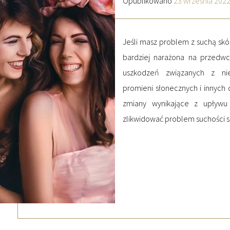
Opublikowano
23 września 202
Jeśli masz problem z suchą skór
bardziej narażona na przedwcz
uszkodzeń związanych z nie
promieni słonecznych i innych 
zmiany wynikające z upływu
zlikwidować problem suchości s