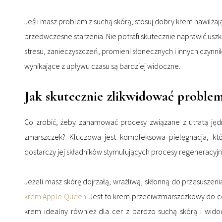
Jeśli masz problem z suchą skórą, stosuj dobry krem nawilżają
przedwczesne starzenia. Nie potrafi skutecznie naprawić u
stresu, zanieczyszczeń, promieni słonecznych i innych czynni
wynikające z upływu czasu są bardziej widoczne.
Jak skutecznie zlikwidować problem
Co zrobić, żeby zahamować procesy związane z utratą jęd
zmarszczek? Kluczowa jest kompleksowa pielęgnacja, któ
dostarczy jej składników stymulujących procesy regeneracyjn
Jeżeli masz skórę dojrzałą, wrażliwą, skłonną do przesuszen
krem Apple Queen
. Jest to krem przeciwzmarszczkowy do ce
krem idealny również dla cer z bardzo suchą skórą i wid