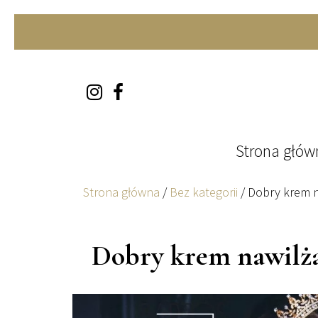
Skip to content
Strona głów
Strona główna
/
Bez kategorii
/
Dobry krem n
Dobry krem nawilżaj