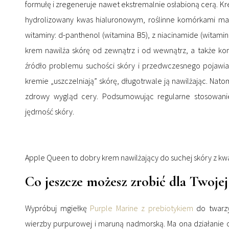
formułę i zregeneruje nawet ekstremalnie osłabioną cerą. Kr
hydrolizowany kwas hialuronowym, roślinne komórkami mac
witaminy: d-panthenol (witamina B5), z niacinamide (witamin
krem nawilża skórę od zewnątrz i od wewnątrz, a także ko
źródło problemu suchości skóry i przedwczesnego pojawian
kremie „uszczelniają” skórę, długotrwale ją nawilżając. Nat
zdrowy wygląd cery. Podsumowując regularne stosowanie
jędrność skóry.
Apple Queen to dobry krem nawilżający do suchej skóry z k
Co jeszcze możesz zrobić dla Twojej 
Wypróbuj mgiełkę
Purple Marine z prebiotykiem
do twarzy
wierzby purpurowej i maruną nadmorską. Ma ona działanie o