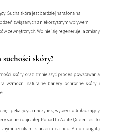
cy. Sucha skóra jest bardziej narażona na
szkodzeń związanych z niekorzystnym wpływem
ków zewnętrznych. Wolniej się regeneruje, a zmiany
 suchości skóry?
rności skóry oraz zmniejszyć proces powstawania
ra wzmocni naturalne bariery ochronne skóry i
e.
ia się i pękających naczynek, wybierz odmładzający
ry suche i dojrzałej. Ponad to Apple Queen jest to
ocznymi oznakami starzenia na noc. Ma on bogatą