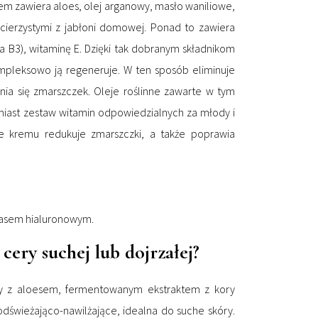
em zawiera aloes, olej arganowy, masło waniliowe,
ierzystymi z jabłoni domowej. Ponad to zawiera
a B3), witaminę E. Dzięki tak dobranym składnikom
mpleksowo ją regeneruje. W ten sposób eliminuje
ia się zmarszczek. Oleje roślinne zawarte w tym
omiast zestaw witamin odpowiedzialnych za młody i
 kremu redukuje zmarszczki, a także poprawia
wasem hialuronowym.
cery suchej lub dojrzałej?
 z aloesem, fermentowanym ekstraktem z kory
dświeżająco-nawilżające, idealna do suche skóry.