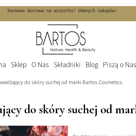
Darmowa dostawa na wszystko! Udanych zakupów!
na
Sklep
O Nas
Składniki
Blog
Piszą o Na
awilżający do skóry suchej od marki Bartos Cosmetics.
ący do skóry suchej od mar