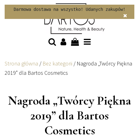
Skip to content
Darmowa dostawa na wszystko! Udanych zakupów!
Strona główna
/
Bez kategorii
/
Nagroda „Twórcy Piękna
2019” dla Bartos Cosmetics
Nagroda „Twórcy Piękna
2019” dla Bartos
Cosmetics