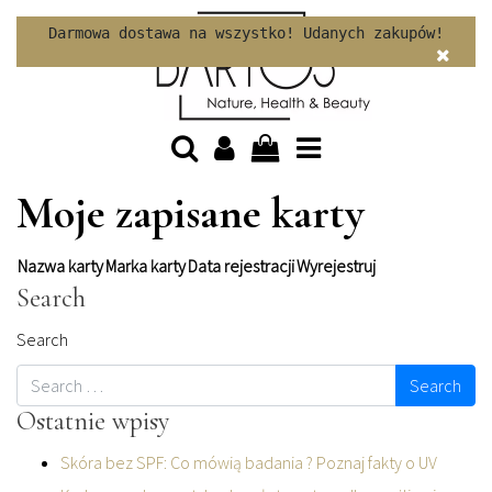
Skip to content
Darmowa dostawa na wszystko! Udanych zakupów!
Moje zapisane karty
Nazwa karty
Marka karty
Data rejestracji
Wyrejestruj
Search
Search
Ostatnie wpisy
Skóra bez SPF: Co mówią badania ? Poznaj fakty o UV