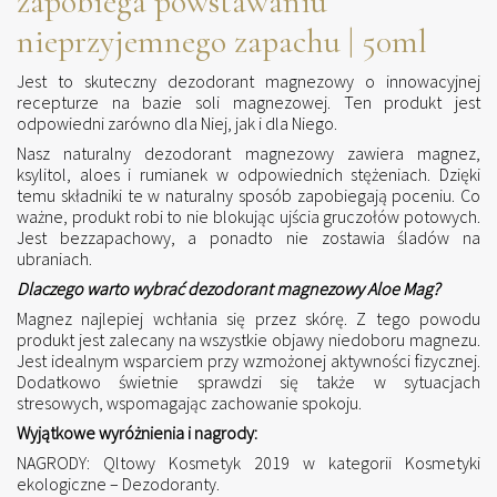
zapobiega powstawaniu
nieprzyjemnego zapachu | 50ml
Jest to skuteczny dezodorant magnezowy o innowacyjnej
recepturze na bazie soli magnezowej. Ten produkt jest
odpowiedni zarówno dla Niej, jak i dla Niego.
Nasz naturalny dezodorant magnezowy zawiera magnez,
ksylitol, aloes i rumianek w odpowiednich stężeniach. Dzięki
temu składniki te w naturalny sposób zapobiegają poceniu. Co
ważne, produkt robi to nie blokując ujścia gruczołów potowych.
Jest bezzapachowy, a ponadto nie zostawia śladów na
ubraniach.
Dlaczego warto wybrać dezodorant magnezowy Aloe Mag?
Magnez najlepiej wchłania się przez skórę. Z tego powodu
produkt jest zalecany na wszystkie objawy niedoboru magnezu.
Jest idealnym wsparciem przy wzmożonej aktywności fizycznej.
Dodatkowo świetnie sprawdzi się także w sytuacjach
stresowych, wspomagając zachowanie spokoju.
Wyjątkowe wyróżnienia i nagrody:
NAGRODY: Qltowy Kosmetyk 2019 w kategorii Kosmetyki
ekologiczne – Dezodoranty.