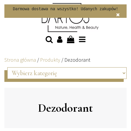
Skip to content
Darmowa dostawa na wszystko! Udanych zakupów!
Strona główna
/
Produkty
/
Dezodorant
Dezodorant