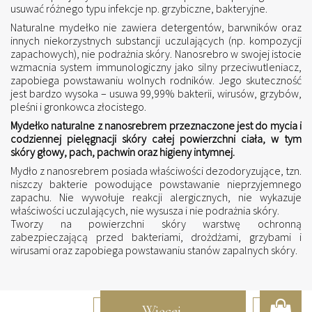
usuwać różnego typu infekcje np. grzybiczne, bakteryjne.
Naturalne mydełko nie zawiera detergentów, barwników oraz
innych niekorzystnych substancji uczulających (np. kompozycji
zapachowych), nie podrażnia skóry. Nanosrebro w swojej istocie
wzmacnia system immunologiczny jako silny przeciwutleniacz,
zapobiega powstawaniu wolnych rodników. Jego skuteczność
jest bardzo wysoka – usuwa 99,99% bakterii, wirusów, grzybów,
pleśni i gronkowca złocistego.
Mydełko naturalne z nanosrebrem przeznaczone jest do mycia i
codziennej pielęgnacji skóry całej powierzchni ciała, w tym
skóry głowy, pach, pachwin oraz higieny intymnej.
Mydło z nanosrebrem posiada właściwości dezodoryzujące, tzn.
niszczy bakterie powodujące powstawanie nieprzyjemnego
zapachu. Nie wywołuje reakcji alergicznych, nie wykazuje
właściwości uczulających, nie wysusza i nie podrażnia skóry.
Tworzy na powierzchni skóry warstwę ochronną
zabezpieczającą przed bakteriami, drożdżami, grzybami i
wirusami oraz zapobiega powstawaniu stanów zapalnych skóry.
Więcej