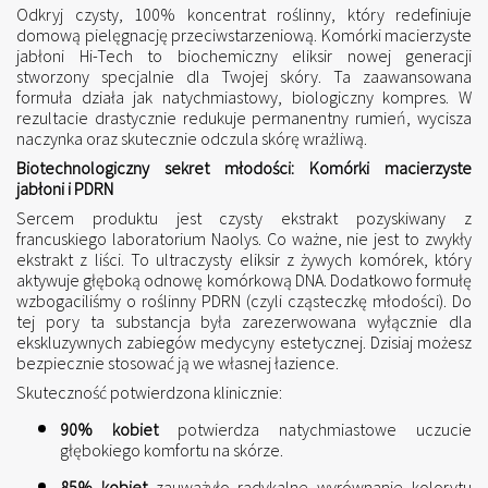
Odkryj czysty, 100% koncentrat roślinny, który redefiniuje
domową pielęgnację przeciwstarzeniową. Komórki macierzyste
jabłoni Hi-Tech to biochemiczny eliksir nowej generacji
stworzony specjalnie dla Twojej skóry. Ta zaawansowana
formuła działa jak natychmiastowy, biologiczny kompres. W
rezultacie drastycznie redukuje permanentny rumień, wycisza
naczynka oraz skutecznie odczula skórę wrażliwą.
Biotechnologiczny sekret młodości: Komórki macierzyste
jabłoni i PDRN
Sercem produktu jest czysty ekstrakt pozyskiwany z
francuskiego laboratorium Naolys. Co ważne, nie jest to zwykły
ekstrakt z liści. To ultraczysty eliksir z żywych komórek, który
aktywuje głęboką odnowę komórkową DNA. Dodatkowo formułę
wzbogaciliśmy o roślinny PDRN (czyli cząsteczkę młodości). Do
tej pory ta substancja była zarezerwowana wyłącznie dla
ekskluzywnych zabiegów medycyny estetycznej. Dzisiaj możesz
bezpiecznie stosować ją we własnej łazience.
Skuteczność potwierdzona klinicznie:
90% kobiet
potwierdza natychmiastowe uczucie
głębokiego komfortu na skórze.
85% kobiet
zauważyło radykalne wyrównanie kolorytu