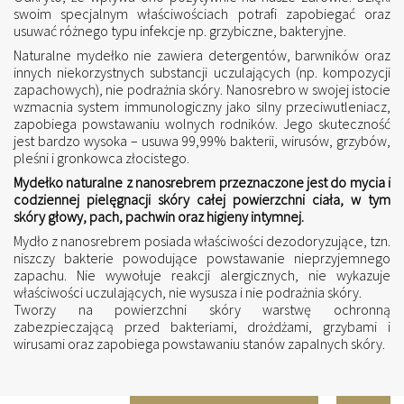
swoim specjalnym właściwościach potrafi zapobiegać oraz
usuwać różnego typu infekcje np. grzybiczne, bakteryjne.
Naturalne mydełko nie zawiera detergentów, barwników oraz
innych niekorzystnych substancji uczulających (np. kompozycji
zapachowych), nie podrażnia skóry. Nanosrebro w swojej istocie
wzmacnia system immunologiczny jako silny przeciwutleniacz,
zapobiega powstawaniu wolnych rodników. Jego skuteczność
jest bardzo wysoka – usuwa 99,99% bakterii, wirusów, grzybów,
pleśni i gronkowca złocistego.
Mydełko naturalne z nanosrebrem przeznaczone jest do mycia i
codziennej pielęgnacji skóry całej powierzchni ciała, w tym
skóry głowy, pach, pachwin oraz higieny intymnej.
Mydło z nanosrebrem posiada właściwości dezodoryzujące, tzn.
niszczy bakterie powodujące powstawanie nieprzyjemnego
zapachu. Nie wywołuje reakcji alergicznych, nie wykazuje
właściwości uczulających, nie wysusza i nie podrażnia skóry.
Tworzy na powierzchni skóry warstwę ochronną
zabezpieczającą przed bakteriami, drożdżami, grzybami i
wirusami oraz zapobiega powstawaniu stanów zapalnych skóry.