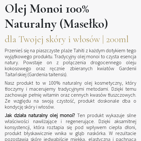
Olej Monoi 100%
Naturalny (Masełko)
dla Twojej skóry i włosów | 200ml
Przenieś się na piaszczyste plaże Tahiti z każdym dotykiem tego
wyjątkowego produktu. Tradycyjny olej monoi to czysta esencja
natury. Powstaje on z połączenia drogocennego oleju
kokosowego oraz ręcznie zbieranych kwiatów Gardenii
Taitańskiej (Gardenia taitensis).
Nasz produkt to w 100% naturalny olej kosmetyczny, który
tłoczymy i macerujemy tradycyjnymi metodami. Dzięki temu
zachowuje pełnię witamin oraz cennych kwasów tłuszczowych.
Ze względu na swoją czystość, produkt doskonale dba o
kondycję skóry i włosów.
Jak działa naturalny olej monoi?
Ten produkt wykazuje silne
właściwości nawilżające i regenerujące. Dzięki aksamitnej
konsystencji, która roztapia się pod wpływem ciepła dłoni,
produkt błyskawicznie wnika w głąb naskórka. W rezultacie
pozostawia skórę jedwabiście miękką, elastyczną i pachnącą