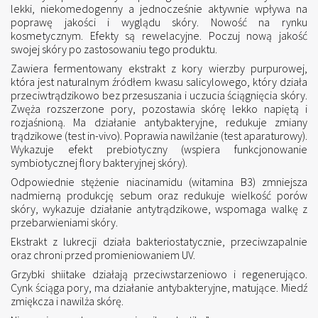
lekki, niekomedogenny a jednocześnie aktywnie wpływa na
poprawę jakości i wyglądu skóry. Nowość na rynku
kosmetycznym. Efekty są rewelacyjne. Poczuj nową jakość
swojej skóry po zastosowaniu tego produktu.
Zawiera fermentowany ekstrakt z kory wierzby purpurowej,
która jest naturalnym źródłem kwasu salicylowego, który działa
przeciwtrądzikowo bez przesuszania i uczucia ściągnięcia skóry.
Zwęża rozszerzone pory, pozostawia skórę lekko napiętą i
rozjaśnioną. Ma działanie antybakteryjne, redukuje zmiany
trądzikowe (test in-vivo). Poprawia nawilżanie (test aparaturowy).
Wykazuje efekt prebiotyczny (wspiera funkcjonowanie
symbiotycznej flory bakteryjnej skóry).
Odpowiednie stężenie niacinamidu (witamina B3) zmniejsza
nadmierną produkcję sebum oraz redukuje wielkość porów
skóry, wykazuje działanie antytrądzikowe, wspomaga walkę z
przebarwieniami skóry.
Ekstrakt z lukrecji działa bakteriostatycznie, przeciwzapalnie
oraz chroni przed promieniowaniem UV.
Grzybki shiitake działają przeciwstarzeniowo i regenerująco.
Cynk ściąga pory, ma działanie antybakteryjne, matujące. Miedź
zmiękcza i nawilża skórę.