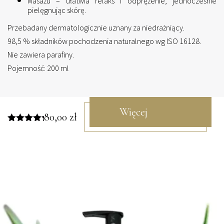
Masażu – ułatwia relaks i odprężenie, jednocześnie
pielęgnując skórę.
Przebadany dermatologicznie uznany za niedrażniący.
98,5 % składników pochodzenia naturalnego wg ISO 16128.
Nie zawiera parafiny.
Pojemność: 200 ml
Więcej
80,00
zł
Oceniono
5.00
na 5
informacji