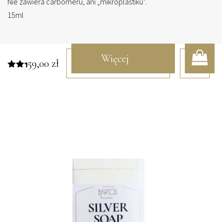
Nie zawiera carbomeru, ani „mikroplastiku”.
15ml
Więcej
59,00
zł
Oceniono
5.00
informacji
na 5