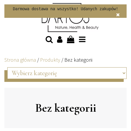
Skip to content
Darmowa dostawa na wszystko! Udanych zakupów!
Strona główna
/
Produkty
/
Bez kategorii
Bez kategorii