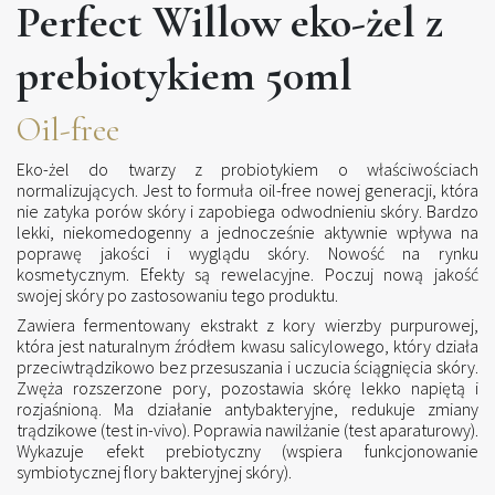
Perfect Willow eko-żel z
prebiotykiem 50ml
Oil-free
Eko-żel do twarzy z probiotykiem o właściwościach
normalizujących. Jest to formuła oil-free nowej generacji, która
nie zatyka porów skóry i zapobiega odwodnieniu skóry. Bardzo
lekki, niekomedogenny a jednocześnie aktywnie wpływa na
poprawę jakości i wyglądu skóry. Nowość na rynku
kosmetycznym. Efekty są rewelacyjne. Poczuj nową jakość
swojej skóry po zastosowaniu tego produktu.
Zawiera fermentowany ekstrakt z kory wierzby purpurowej,
która jest naturalnym źródłem kwasu salicylowego, który działa
przeciwtrądzikowo bez przesuszania i uczucia ściągnięcia skóry.
Zwęża rozszerzone pory, pozostawia skórę lekko napiętą i
rozjaśnioną. Ma działanie antybakteryjne, redukuje zmiany
trądzikowe (test in-vivo). Poprawia nawilżanie (test aparaturowy).
Wykazuje efekt prebiotyczny (wspiera funkcjonowanie
symbiotycznej flory bakteryjnej skóry).