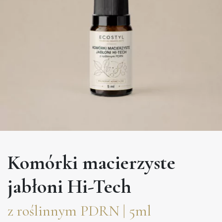
81,00 zł.
Komórki macierzyste
jabłoni Hi-Tech
z roślinnym PDRN | 5ml