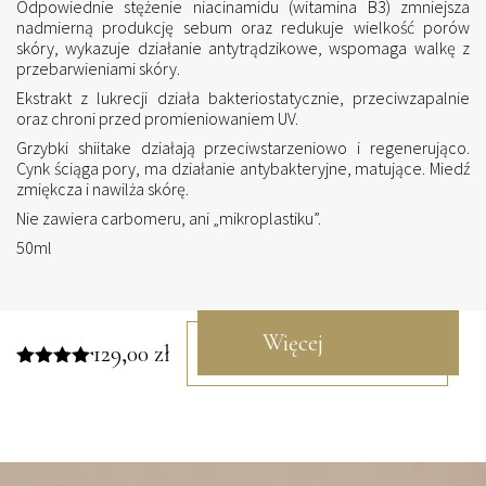
Odpowiednie stężenie niacinamidu (witamina B3) zmniejsza
nadmierną produkcję sebum oraz redukuje wielkość porów
skóry, wykazuje działanie antytrądzikowe, wspomaga walkę z
przebarwieniami skóry.
Ekstrakt z lukrecji działa bakteriostatycznie, przeciwzapalnie
oraz chroni przed promieniowaniem UV.
Grzybki shiitake działają przeciwstarzeniowo i regenerująco.
Cynk ściąga pory, ma działanie antybakteryjne, matujące. Miedź
zmiękcza i nawilża skórę.
Nie zawiera carbomeru, ani „mikroplastiku”.
50ml
Więcej
129,00
zł
Oceniono
5.00
na 5
informacji